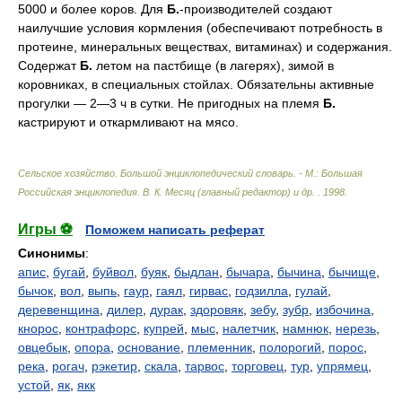
5000 и более коров. Для
Б.
-производителей создают
наилучшие условия кормления (обеспечивают потребность в
протеине, минеральных веществах, витаминах) и содержания.
Содержат
Б.
летом на пастбище (в лагерях), зимой в
коровниках, в специальных стойлах. Обязательны активные
прогулки — 2—3 ч в сутки. Не пригодных на племя
Б.
кастрируют и откармливают на мясо.
Сельское хозяйство. Большой энциклопедический словарь. - М.: Большая
Российская энциклопедия
.
В. К. Месяц (главный редактор) и др.
.
1998
.
Игры ⚽
Поможем написать реферат
Синонимы
:
апис
,
бугай
,
буйвол
,
буяк
,
быдлан
,
бычара
,
бычина
,
бычище
,
бычок
,
вол
,
выпь
,
гаур
,
гаял
,
гирвас
,
годзилла
,
гулай
,
деревенщина
,
дилер
,
дурак
,
здоровяк
,
зебу
,
зубр
,
избочина
,
кнорос
,
контрафорс
,
купрей
,
мыс
,
налетчик
,
намнюк
,
нерезь
,
овцебык
,
опора
,
основание
,
племенник
,
полорогий
,
порос
,
река
,
рогач
,
рэкетир
,
скала
,
тарвос
,
торговец
,
тур
,
упрямец
,
устой
,
як
,
якк