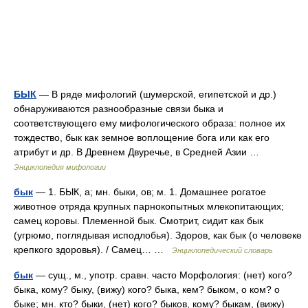
БЫК
— В ряде мифологий (шумерской, египетской и др.)
обнаруживаются разнообразные связи быка и
соответствующего ему мифологического образа: полное их
тождество, бык как земное воплощение бога или как его
атрибут и др. В Древнем Двуречье, в Средней Азии …
Энциклопедия мифологии
бык
— 1. БЫК, а; мн. быки, ов; м. 1. Домашнее рогатое
животное отряда крупных парнокопытных млекопитающих;
самец коровы. Племенной бык. Смотрит, сидит как бык
(угрюмо, поглядывая исподлобья). Здоров, как бык (о человеке
крепкого здоровья). / Самец… …
Энциклопедический словарь
бык
— сущ., м., употр. сравн. часто Морфология: (нет) кого?
быка, кому? быку, (вижу) кого? быка, кем? быком, о ком? о
быке; мн. кто? быки, (нет) кого? быков, кому? быкам, (вижу)