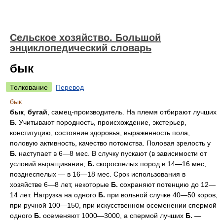
Сельское хозяйство. Большой
энциклопедический словарь
бык
Толкование
Перевод
бык
бык
,
бугай
, самец-производитель. На племя отбирают лучших
Б.
Учитывают породность, происхождение, экстерьер,
конституцию, состояние здоровья, выраженность пола,
половую активность, качество потомства. Половая зрелость у
Б.
наступает в 6—8 мес. В случку пускают (в зависимости от
условий выращивания;
Б.
скороспелых пород в 14—16 мес,
позднеспелых — в 16—18 мес. Срок использования в
хозяйстве 6—8 лет, некоторые
Б.
сохраняют потенцию до 12—
14 лет. Нагрузка на одного
Б.
при вольной случке 40—50 коров,
при ручной 100—150, при искусственном осеменении спермой
одного
Б.
осеменяют 1000—3000, а спермой лучших
Б.
—