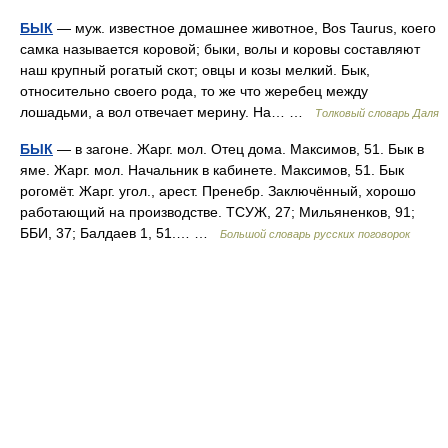
БЫК
— муж. известное домашнее животное, Bos Taurus, коего
самка называется коровой; быки, волы и коровы составляют
наш крупный рогатый скот; овцы и козы мелкий. Бык,
относительно своего рода, то же что жеребец между
лошадьми, а вол отвечает мерину. На… …
Толковый словарь Даля
БЫК
— в загоне. Жарг. мол. Отец дома. Максимов, 51. Бык в
яме. Жарг. мол. Начальник в кабинете. Максимов, 51. Бык
рогомёт. Жарг. угол., арест. Пренебр. Заключённый, хорошо
работающий на производстве. ТСУЖ, 27; Мильяненков, 91;
ББИ, 37; Балдаев 1, 51.… …
Большой словарь русских поговорок