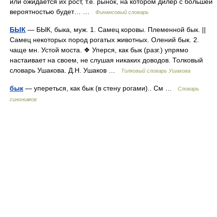
или ожидается их рост, т.е. рынок, на котором дилер с большей
вероятностью будет… …
Финансовый словарь
БЫК
— БЫК, быка, муж. 1. Самец коровы. Племенной бык. ||
Самец некоторых пород рогатых животных. Олений бык. 2.
чаще мн. Устой моста. ❖ Уперся, как бык (разг.) упрямо
настаивает на своем, не слушая никаких доводов. Толковый
словарь Ушакова. Д.Н. Ушаков …
Толковый словарь Ушакова
бык
— упереться, как бык (в стену рогами).. См …
Словарь
синонимов